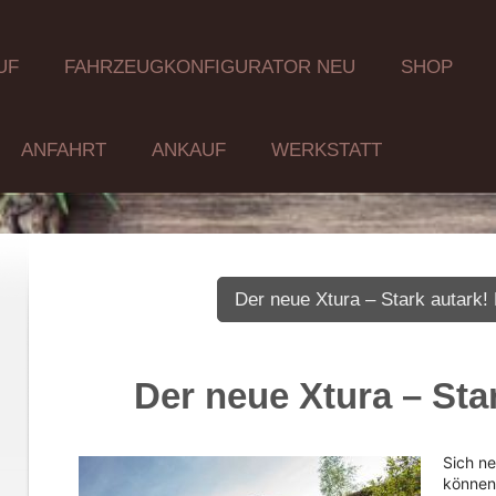
UF
FAHRZEUGKONFIGURATOR NEU
SHOP
ANFAHRT
ANKAUF
WERKSTATT
Der neue Xtura – Stark autark!
Der neue Xtura – Sta
Sich n
können