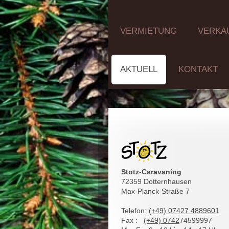
VERMIETUNG
VERKA
AKTUELL
KONTAKT
Stotz-Caravaning
72359 Dotternhausen
Max-Planck-Straße 7
Telefon:
(+49) 07427 4889601
Fax :
(+49)
0742
74599997