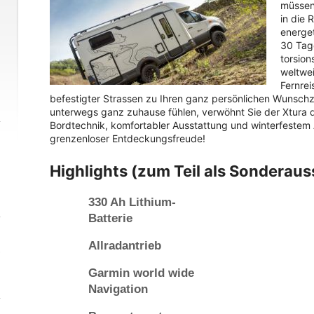
müssen
in die
energet
30 Tage
torsio
weltwei
Fernrei
befestigter Strassen zu Ihren ganz persönlichen Wunschzi
unterwegs ganz zuhause fühlen, verwöhnt Sie der Xtura 
Bordtechnik, komfortabler Ausstattung und winterfestem 
grenzenloser Entdeckungsfreude!
Highlights (zum Teil als Sonderaus
330 Ah Lithium-
Batterie
Allradantrieb
Garmin world wide
Navigation