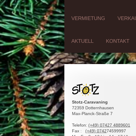
VERMIETUNG
VERKA
AKTUELL
KONTAKT
Stotz-Caravaning
72359 Dotternhausen
Max-Planck-Straße 7
Telefon:
(+49) 07427 4889601
Fax :
(+49)
0742
74599997