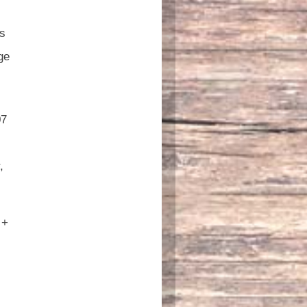
s
ge
07
,
 +
)