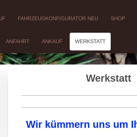
UF
FAHRZEUGKONFIGURATOR NEU
SHOP
ANFAHRT
ANKAUF
WERKSTATT
Werkstatt
Wir kümmern uns um I