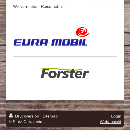
Wir vermieten Reisemobile.
Druckversion
|
Sitemap
Login
© Stotz-Caravaning
Webansicht