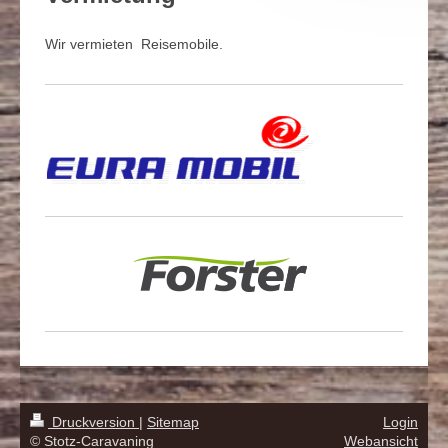
Wir vermieten Reisemobile.
Druckversion
|
Sitemap
Login
© Stotz-Caravaning
Webansicht